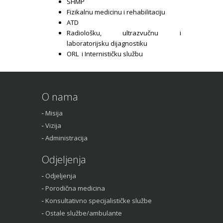
SHMP
Fizikalnu medicinu i rehabilitaciju
ATD
Radiološku, ultrazvučnu i
laboratorijsku dijagnostiku
ORL i Internističku službu
O nama
Misija
Vizija
Administracija
Odjeljenja
Odjeljenja
Porodična medicina
Konsultativno specijalističke službe
Ostale službe/ambulante