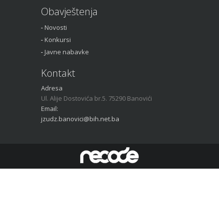
Obavještenja
Novosti
Konkursi
Javne nabavke
Kontakt
Adresa
Ul. Alije Dostovića br.5. 75290 Banovići
Email:
jzudz.banovici@bih.net.ba