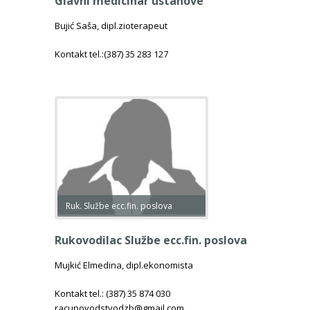
Glavni medicinar ustanove
Bujić Saša, dipl.fizioterapeut
Kontakt tel.:(387) 35 283 127
Ruk. Službe ecc.fin. poslova
Rukovodilac Službe ecc.fin. poslova
Mujkić Elmedina, dipl.ekonomista
Kontakt tel.: (387) 35 874 030
racunovodstvodzb@gmail.com