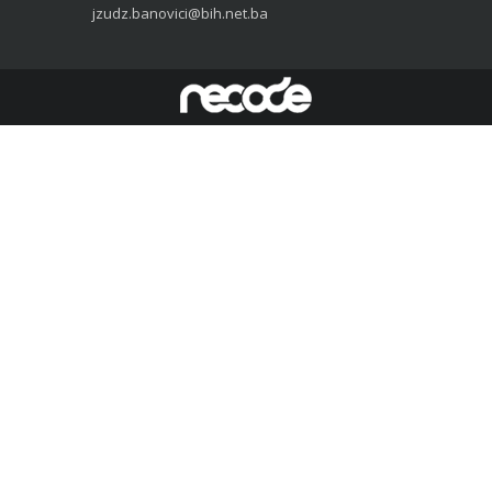
jzudz.banovici@bih.net.ba