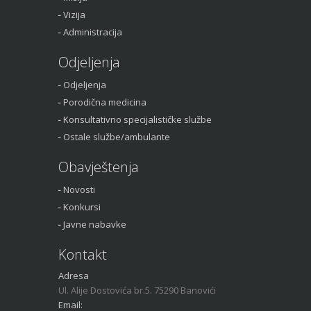
Vizija
Administracija
Odjeljenja
Odjeljenja
Porodična medicina
Konsultativno specijalističke službe
Ostale službe/ambulante
Obavještenja
Novosti
Konkursi
Javne nabavke
Kontakt
Adresa
Ul. Alije Dostovića br.5. 75290 Banovići
Email: