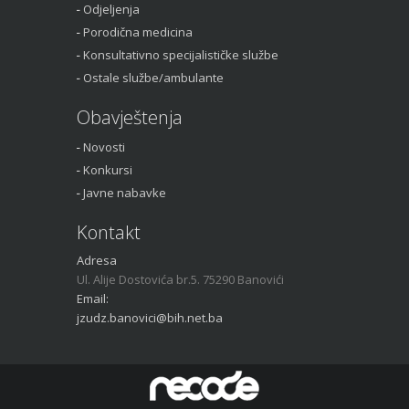
Odjeljenja
Porodična medicina
Konsultativno specijalističke službe
Ostale službe/ambulante
Obavještenja
Novosti
Konkursi
Javne nabavke
Kontakt
Adresa
Ul. Alije Dostovića br.5. 75290 Banovići
Email:
jzudz.banovici@bih.net.ba