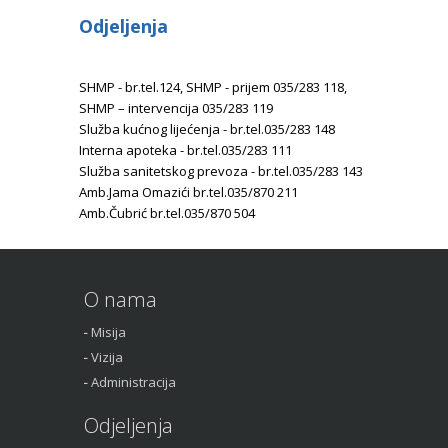
Odjeljenja
SHMP - br.tel.124, SHMP - prijem 035/283 118,
SHMP – intervencija 035/283 119
Služba kućnog lijećenja - br.tel.035/283 148
Interna apoteka - br.tel.035/283 111
Služba sanitetskog prevoza - br.tel.035/283 143
Amb.Jama Omazići br.tel.035/870 211
Amb.Čubrić br.tel.035/870 504
O nama
Misija
Vizija
Administracija
Odjeljenja